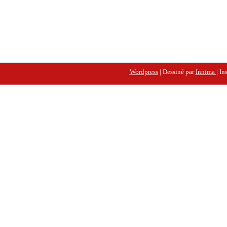
Wordpress
| Dessiné par
Innima
| In