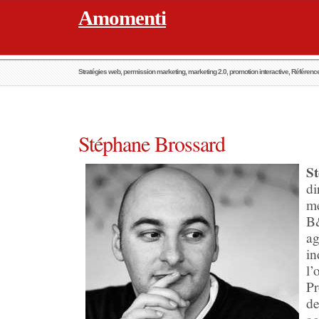
Amomenti
Stratégies web, permission marketing, marketing 2.0, promotion interactive, Référen
Stéphane Brossard
S
d
m
B
a
i
l
P
d