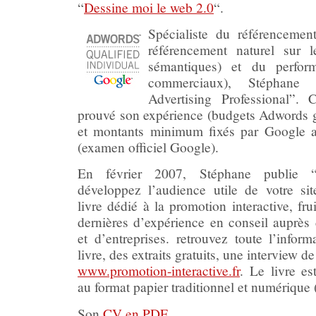
“
Dessine moi le web 2.0
“.
Spécialiste du référencemen
référencement naturel sur l
sémantiques) et du perform
commerciaux), Stéphane 
Advertising Professional”. 
prouvé son expérience (budgets Adwords g
et montants minimum fixés par Google att
(examen officiel Google).
En février 2007, Stéphane publie 
développez l’audience utile de votre si
livre dédié à la promotion interactive, fru
dernières d’expérience en conseil auprès
et d’entreprises. retrouvez toute l’inform
livre, des extraits gratuits, une interview de
www.promotion-interactive.fr
. Le livre es
au format papier traditionnel et numérique
Son
CV en PDF
.