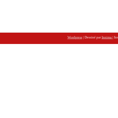
Wordpress
| Dessiné par
Innima
| In