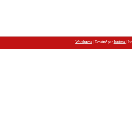
Wordpress
| Dessiné par
Innima
| In